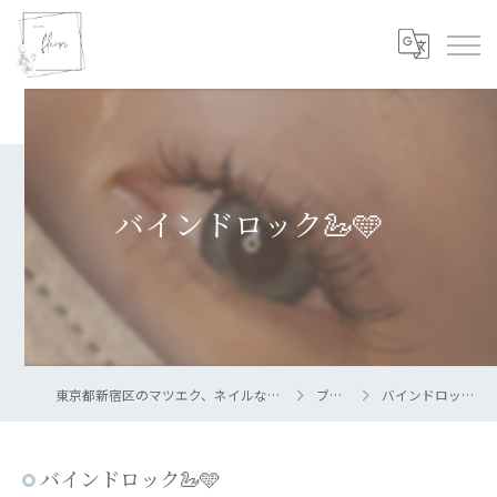
バインドロック🦢🩵
東京都新宿区のマツエク、ネイルならsalon fleuri
ブログ
バインドロック🦢🩵
バインドロック🦢🩵