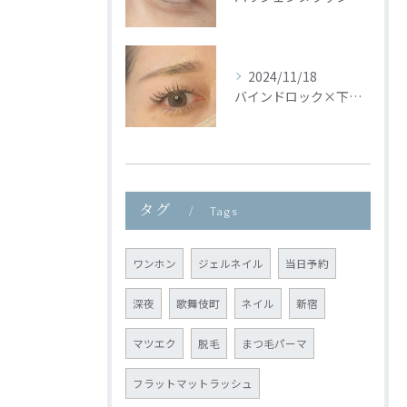
2024/11/18
バインドロック×下まつ毛🦢🩵
タグ
Tags
ワンホン
ジェルネイル
当日予約
深夜
歌舞伎町
ネイル
新宿
マツエク
脱毛
まつ毛パーマ
フラットマットラッシュ