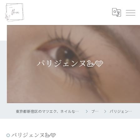
パリジェンヌ🦢🩵
東京都新宿区のマツエク、ネイルならsalon fleuri
ブログ
パリジェンヌ🦢🩵
パリジェンヌ🦢🩵