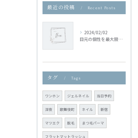
最近の投稿
Recent Posts
2024/02/02
目元の個性を最大限に引き出す施術
タグ
Tags
ワンホン
ジェルネイル
当日予約
深夜
歌舞伎町
ネイル
新宿
マツエク
脱毛
まつ毛パーマ
フラットマットラッシュ