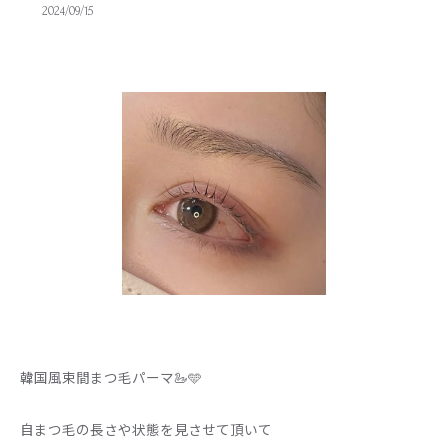
2024/09/15
韓国風束間まつ毛パーマ🦢🩵
自まつ毛の長さや状態を見させて頂いて