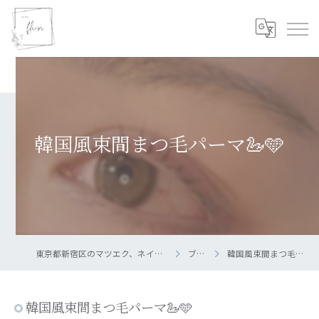
韓国風束間まつ毛パーマ🦢🩵
東京都新宿区のマツエク、ネイルならsalon fleuri
ブログ
韓国風束間まつ毛パーマ🦢🩵
韓国風束間まつ毛パーマ🦢🩵