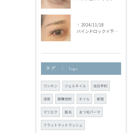
2024/11/18
バインドロック×下まつ毛🦢🩵
タグ
Tags
ワンホン
ジェルネイル
当日予約
深夜
歌舞伎町
ネイル
新宿
マツエク
脱毛
まつ毛パーマ
フラットマットラッシュ