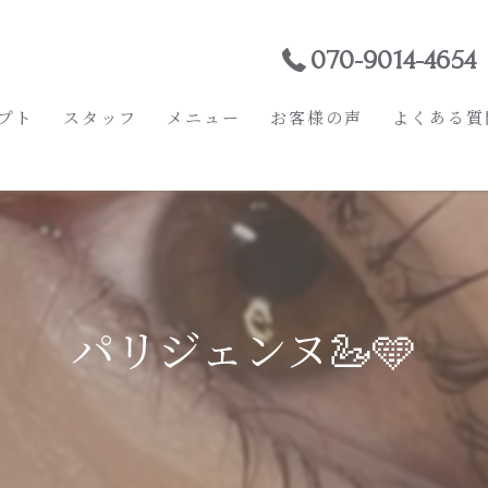
070-9014-4654
プト
スタッフ
メニュー
お客様の声
よくある質
パリジェンヌ🦢🩵