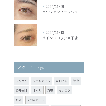
2024/11/29
パリジェンヌラッシュリフト🦢🩵
2024/11/18
バインドロック×下まつ毛🦢🩵
タグ
Tags
ワンホン
ジェルネイル
当日予約
深夜
歌舞伎町
ネイル
新宿
マツエク
脱毛
まつ毛パーマ