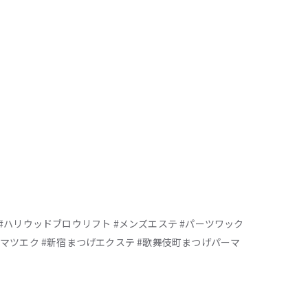
 #ハリウッドブロウリフト #メンズエステ #パーツワック
町マツエク #新宿まつげエクステ #歌舞伎町まつげパーマ