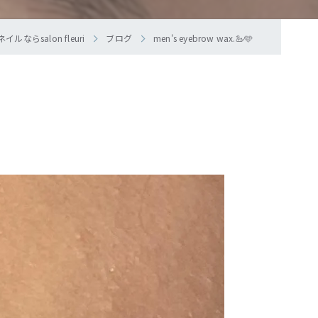
らsalon fleuri
ブログ
men's eyebrow wax.🦢🩵