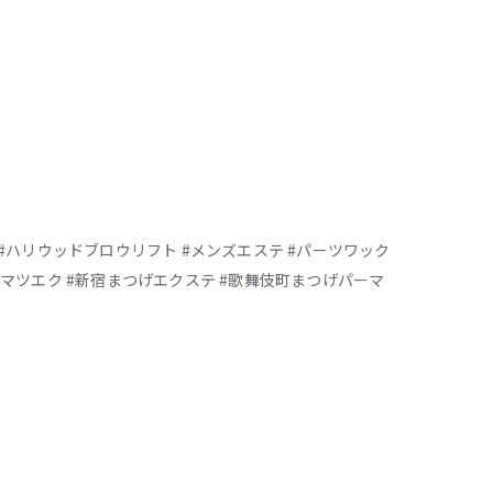
 #ハリウッドブロウリフト #メンズエステ #パーツワック
町マツエク #新宿まつげエクステ #歌舞伎町まつげパーマ