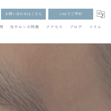
お問い合わせはこちら
LINEでご予約
問
当サロンの特徴
アクセス
ブログ
コラム
パリジェンヌ
束感
メンズ
つけ放題
バインドロック