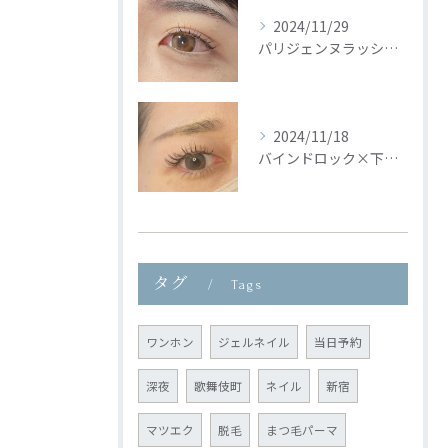
2024/11/29
パリジェンヌラッシュリフト🦢🩵
2024/11/18
バインドロック×下まつ毛🦢🩵
タグ
Tags
ワンホン
ジェルネイル
当日予約
深夜
歌舞伎町
ネイル
新宿
マツエク
脱毛
まつ毛パーマ