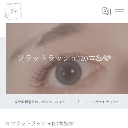
フラットラッシュ120本🦢🩵
東京都新宿区のマツエク、ネイルならsalon fleuri
ブログ
フラットラッシュ120本🦢🩵
フラットラッシュ120本🦢🩵