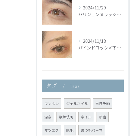
2024/11/29
パリジェンヌラッシュリフト🦢🩵
2024/11/18
バインドロック×下まつ毛🦢🩵
タグ
Tags
ワンホン
ジェルネイル
当日予約
深夜
歌舞伎町
ネイル
新宿
マツエク
脱毛
まつ毛パーマ