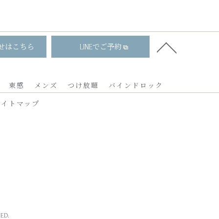
せはこちら
LINEでご予約
束感
メンズ
つけ放題
バインドロック
サイトマップ
ED.