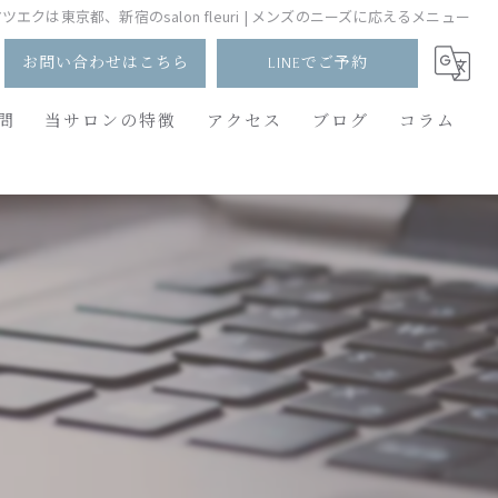
ツエクは東京都、新宿のsalon fleuri | メンズのニーズに応えるメニュー
お問い合わせはこちら
LINEでご予約
問
当サロンの特徴
アクセス
ブログ
コラム
パリジェンヌ
束感
メンズ
つけ放題
バインドロック