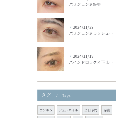
パリジェンヌ🦢🩵
2024/11/29
パリジェンヌラッシュリフト🦢🩵
2024/11/18
バインドロック×下まつ毛🦢🩵
タグ
Tags
ワンホン
ジェルネイル
当日予約
深夜